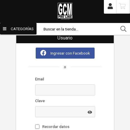
Mi cuenta
/
Usuario
/
Mi cuenta
CATEGORÍAS
Usuario
Ingresar con Facebook
Enviar por email
o
Para
Email
Mensaje
Clave
Recordar datos