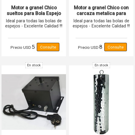
Motor a granel Chico
Motor a granel Chico con
sueltos para Bola Espejo
carcaza metalica para
Calidad A Gcm Pro
Bola Espejo Calidad A
Ideal para todas las bolas de
Ideal para todas las bolas de
Gcm Pro
espejos - Excelente Calidad !!!
espejos - Excelente Calidad !!!
5
8
Precio
USD
Precio
USD
En stock
En stock