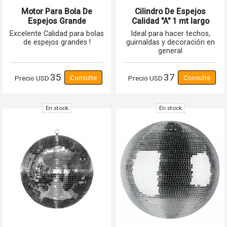
Motor Para Bola De
Cilindro De Espejos
Espejos Grande
Calidad "A" 1 mt largo
REFORZADO Cuadrado
Excelente Calidad para bolas
Ideal para hacer techos,
SR012 GcmPro
de espejos grandes !
guirnaldas y decoración en
general
35
37
Precio
USD
Precio
USD
En stock
En stock