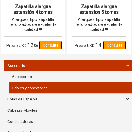
Zapatilla alargue
Zapatilla alargue
extensión 4 tomas
extension 5 tomas
corriente schuko 16A
corriente schuko 16A
Alargues tipo zapatilla
Alargues tipo zapatilla
reforzados de excelente
reforzados de excelente
calidad !!!
calidad !!!
12
14
Precio
USD
Precio
USD
,50
Accesorios
Accesorios
Cables y conectores
Bolas de Espejos
Cabezas Moviles
Controladores