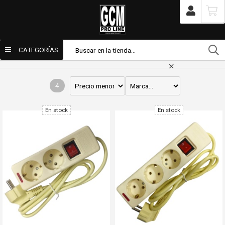
/
Tienda
/
Productos
/
Iluminación
/
Accesorios
/
Cables y conectores
Cables y conectores
CATEGORÍAS
Enviar por email
4
Para
En stock
En stock
Mensaje