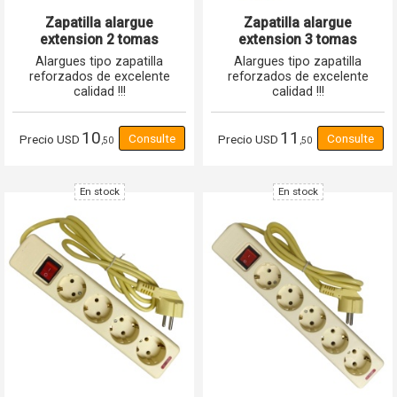
Zapatilla alargue
Zapatilla alargue
extension 2 tomas
extension 3 tomas
corriente schuko 16A
corriente schuko 16A
Alargues tipo zapatilla
Alargues tipo zapatilla
reforzados de excelente
reforzados de excelente
calidad !!!
calidad !!!
10
11
Precio
USD
Precio
USD
,50
,50
En stock
En stock