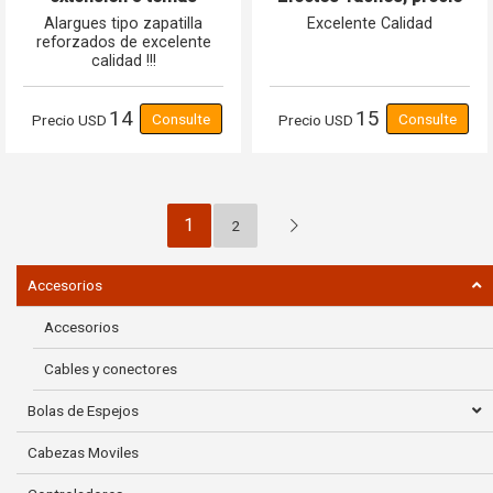
corriente schuko 16A
por metro cuadrado
Alargues tipo zapatilla
Excelente Calidad
reforzados de excelente
calidad !!!
14
15
Precio
USD
Precio
USD
1
2
Accesorios
Accesorios
Cables y conectores
Bolas de Espejos
Cabezas Moviles