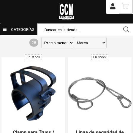
/
Tienda
/
Productos
/
Iluminación
/
Accesorios
Accesorios
CATEGORÍAS
28
En stock
En stock
Enviar por email
Para
Mensaje
Clamp para Truss /
Linga de seguridad de