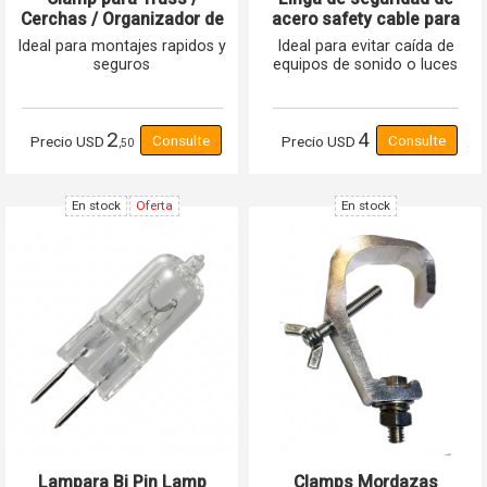
Cerchas / Organizador de
acero safety cable para
Cables GCM-TC
luces y equipos
Ideal para montajes rapidos y
Ideal para evitar caída de
seguros
equipos de sonido o luces
2
4
Precio
USD
Precio
USD
,50
En stock
Oferta
En stock
Lampara Bi Pin Lamp
Clamps Mordazas