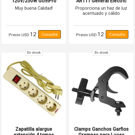
120V/250W GcmPro
AR111 General Electric
G53 Dimerizable 12v 50w
Muy buena Calidad!
Proporciona un haz de luz
acentuado y cálido
12
12
Precio
USD
Precio
USD
En stock
En stock
Zapatilla alargue
Clamps Ganchos Garfios
extensión 4 tomas
Grampas para Luces