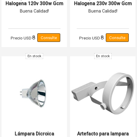
Halogena 120v 300w Gcm
Halogena 230v 300w Gcm
Pro
Pro
Buena Calidad!
Buena Calidad!
8
8
Precio
USD
Precio
USD
En stock
En stock
Lámpara Dicroica
Artefacto para lampara