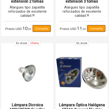
extension 2 tomas
extension 3 tomas
corriente schuko 16A
corriente schuko 16A
Alargues tipo zapatilla
Alargues tipo zapatilla
reforzados de excelente
reforzados de excelente
calidad !!!
calidad !!!
10
11
Precio
USD
Precio
USD
,50
,50
En stock
Oferta
En stock
Lámpara Dicroica
Lámpara Óptica Halógena