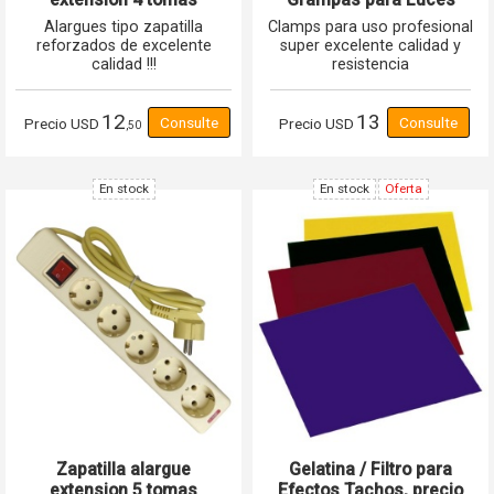
corriente schuko 16A
200Kgs G-13 GCM
Alargues tipo zapatilla
Clamps para uso profesional
reforzados de excelente
super excelente calidad y
calidad !!!
resistencia
12
13
Precio
USD
Precio
USD
,50
En stock
En stock
Oferta
Zapatilla alargue
Gelatina / Filtro para
extension 5 tomas
Efectos Tachos, precio