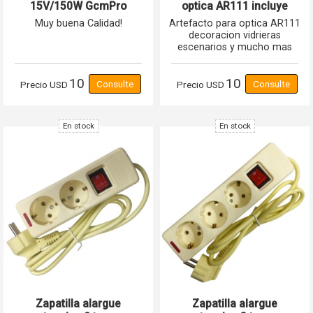
15V/150W GcmPro
optica AR111 incluye
transformador 12v 50w
Muy buena Calidad!
Artefacto para optica AR111
GCM PRO
decoracion vidrieras
escenarios y mucho mas
10
10
Precio
USD
Precio
USD
En stock
En stock
Zapatilla alargue
Zapatilla alargue