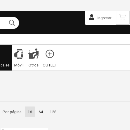
Ingresar
icales
Móvil
Otros
OUTLET
Por página
16
64
128