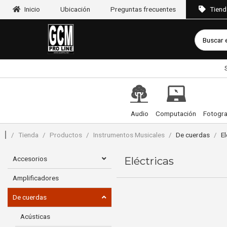
Inicio
Ubicación
Preguntas frecuentes
Tiend
Audio
Computación
Fotogra
/
Tienda
/
Productos
/
Instrumentos Musicales
/
De cuerdas
/
El
Accesorios
Eléctricas
Amplificadores
De cuerdas
En
Acústicas