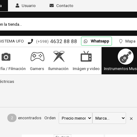
a
Usuario
Contacto
4632 88 88
SISTEMA UFO
Whatsapp
Mapa
(+598)
fía / Filmación
Gamers
Iluminación
Imágen y video
Instrumentos Mus
éctricas
2
encontrados
Orden
viar por email