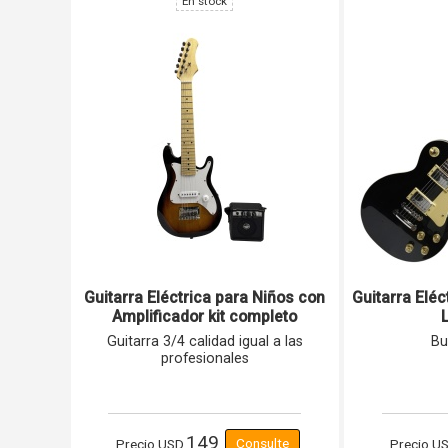
En stock
ara
ensaje
Guitarra Eléctrica para Niños con
Guitarra Eléc
Amplificador kit completo
Guitarra 3/4 calidad igual a las
Bu
profesionales
149
Precio
USD
Precio
U