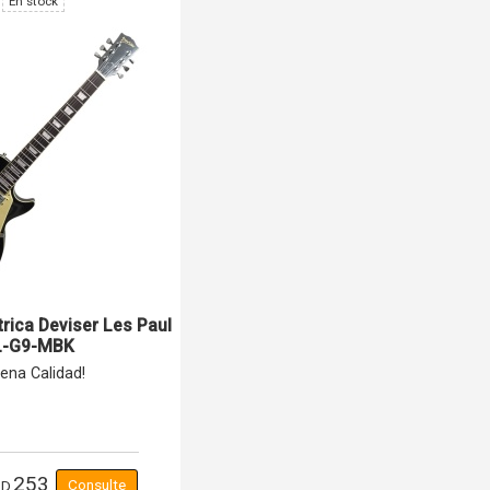
En stock
trica Deviser Les Paul
L-G9-MBK
ena Calidad!
253
SD