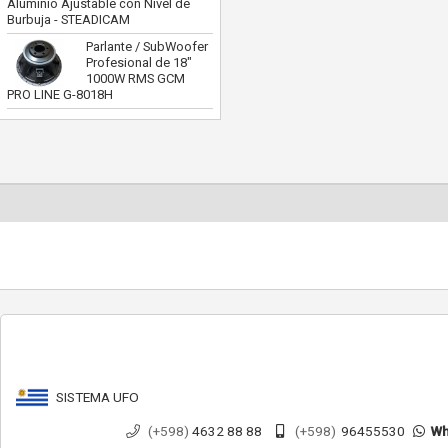
Aluminio Ajustable con Nivel de
Burbuja - STEADICAM
Parlante / SubWoofer
Profesional de 18"
1000W RMS GCM
PRO LINE G-8018H
SISTEMA UFO
(+598)
4632 88 88
(+598)
96455530
Wh