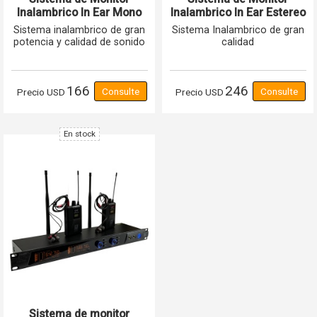
Inalambrico In Ear Mono
Inalambrico In Ear Estereo
GIM-101 GCM Pro Line
GIM-102 GCM Pro Line
Sistema inalambrico de gran
Sistema Inalambrico de gran
potencia y calidad de sonido
calidad
166
246
Precio
USD
Precio
USD
En stock
Sistema de monitor