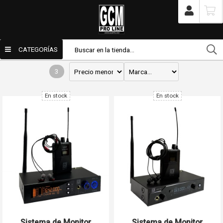
/
Tienda
/
Productos
/
Audio
/
Auriculares
/
Inalámbricos
Inalámbricos
CATEGORÍAS
3
Enviar por email
En stock
En stock
Para
Mensaje
Sistema de Monitor
Sistema de Monitor