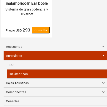
inalambrico In Ear Doble
Mono GIM-202 GCM Pro
Sistema de gran potencia y
Line
alcance
293
Precio
USD
Accesorios
Auriculares
DJ
Inalámbricos
Cajas Acústicas
Componentes
Consolas