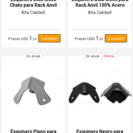
Chato para Rack Anvil
Rack Anvil 100% Acero
100% Acero Reforzado
Reforzado
Alta Calidad!
Alta Calidad!
1
1
Precio
USD
Precio
USD
,50
,50
En stock
En stock
Oferta
Esquinero Plano para
Esquinero Negro para