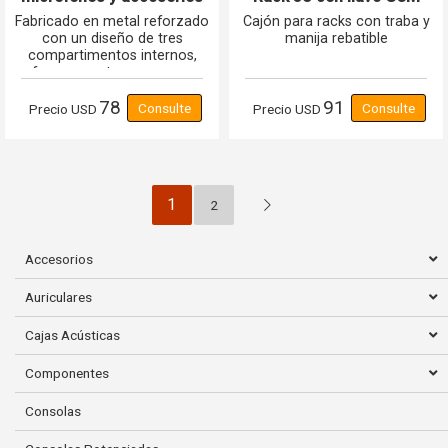
GCM Pro Line GR-MD
PRO LINE GCM-C3U
Fabricado en metal reforzado
Cajón para racks con traba y
con un diseño de tres
manija rebatible
compartimentos internos,
ofrece un entorno seguro y
ordenado para tus equipos
78
91
mas valiosos.
Precio
USD
Precio
USD
1
2
Accesorios
Auriculares
Cajas Acústicas
Componentes
Consolas