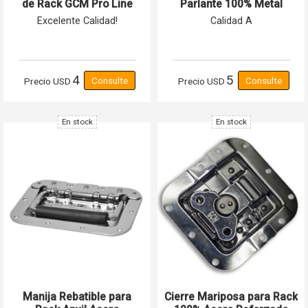
de Rack GCM Pro Line
Parlante 100% Metal
WC-1
Reforzado
Excelente Calidad!
Calidad A
4
5
Precio
USD
Precio
USD
En stock
En stock
Manija Rebatible para
Cierre Mariposa para Rack