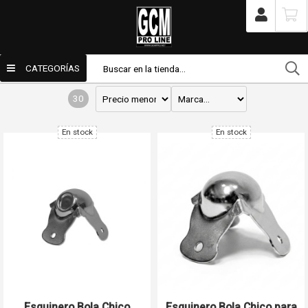
/
Tienda
/
Productos
/
Audio
/
Racks / Anviles / Flight Case
Racks / Anviles / Flight Case
CATEGORÍAS
30
En stock
En stock
Enviar por email
Para
Mensaje
Esquinero Bola Chico
Esquinero Bola Chico para