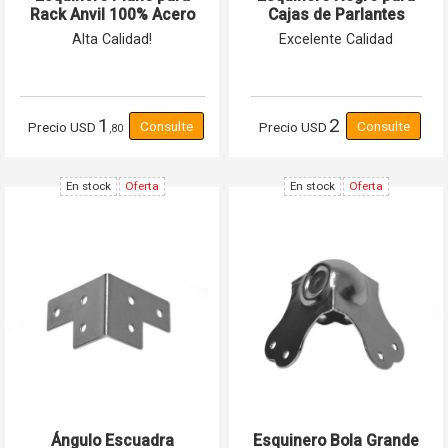
Rack Anvil 100% Acero
Cajas de Parlantes
Reforzado
Calidad A
Alta Calidad!
Excelente Calidad
1
2
Precio
USD
Precio
USD
,80
En stock
Oferta
En stock
Oferta
Ángulo Escuadra
Esquinero Bola Grande