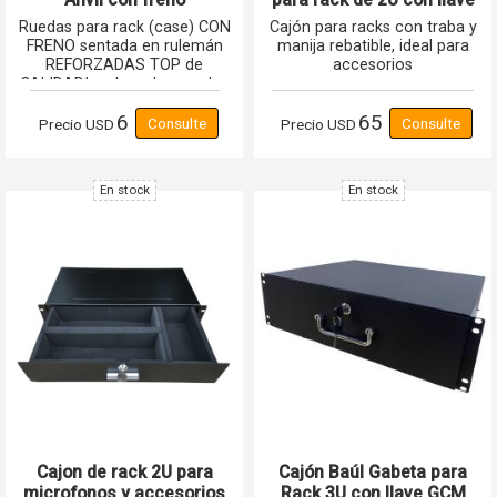
REFORZADA
GCM Pro
Ruedas para rack (case) CON
Cajón para racks con traba y
PROFESIONAL Super
FRENO sentada en rulemán
manija rebatible, ideal para
Resistentes Gcm Pro
REFORZADAS TOP de
accesorios
CALIDADIguales a las usadas
en los rack profesionales
6
65
Precio
USD
Precio
USD
En stock
En stock
Cajon de rack 2U para
Cajón Baúl Gabeta para
microfonos y accesorios
Rack 3U con llave GCM