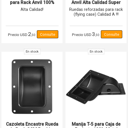
para Rack Anvil 100%
Anvil Alta Calidad Super
Acero Reforzado
Resistentes Gcm Pro
Alta Calidad!
Ruedas reforzadas para rack
(flying case) Calidad A !!!
2
3
Precio
USD
Precio
USD
,50
,50
En stock
En stock
Cazoleta Encastre Rueda
Manija T-5 para Caja de