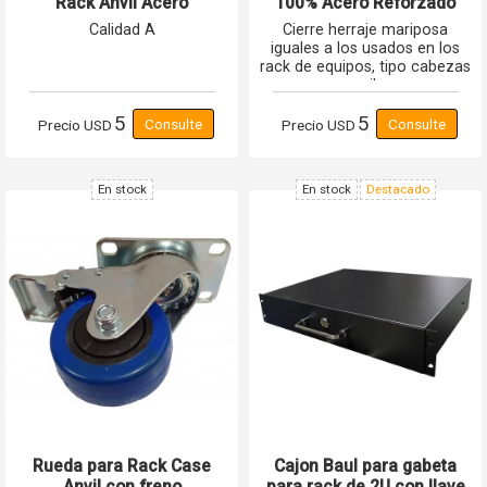
Rack Anvil Acero
100% Acero Reforzado
Reforzado
Calidad A
Cierre herraje mariposa
iguales a los usados en los
rack de equipos, tipo cabezas
moviles
5
5
Precio
USD
Precio
USD
En stock
En stock
Destacado
Rueda para Rack Case
Cajon Baul para gabeta
Anvil con freno
para rack de 2U con llave