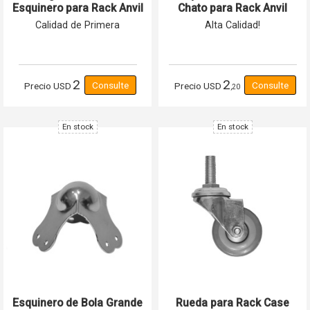
Esquinero para Rack Anvil
Chato para Rack Anvil
100% Metal Calidad A
100% Acero Reforzado
Calidad de Primera
Alta Calidad!
2
2
Precio
USD
Precio
USD
,20
En stock
En stock
Esquinero de Bola Grande
Rueda para Rack Case